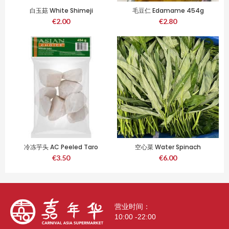
白玉菇 White Shimeji
毛豆仁 Edamame 454g
Mushroom 150g
€
2.00
€
2.80
冷冻芋头 AC Peeled Taro
空心菜 Water Spinach
454g
€
3.50
€
6.00
营业时间：
10:00 -22:00