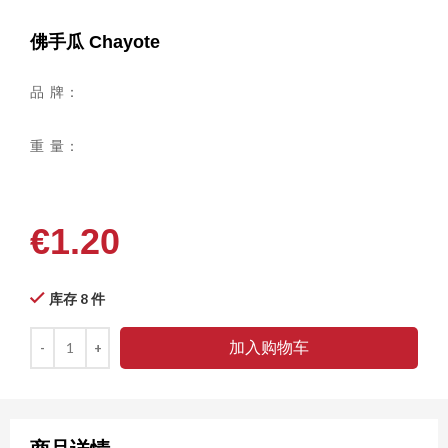
佛手瓜 Chayote
品 牌：
重 量：
€
1.20
库存 8 件
加入购物车