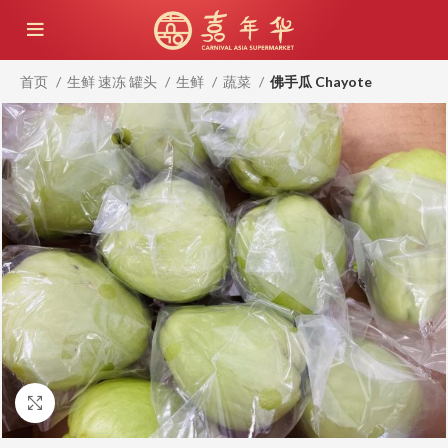
首页
生鲜 速冻 罐头
生鲜
蔬菜
佛手瓜 Chayote
点击放大