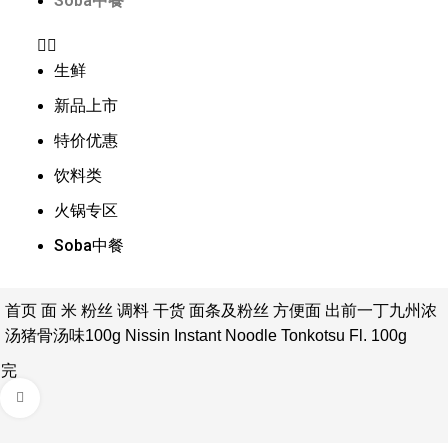
Soba中餐
生鲜
新品上市
特价优惠
饮料类
火锅专区
Soba中餐
首页
面 米 粉丝 调料 干货
面条及粉丝
方便面
出前一丁九州浓
汤猪骨汤味100g Nissin Instant Noodle Tonkotsu Fl. 100g
售完
售完
点击放大