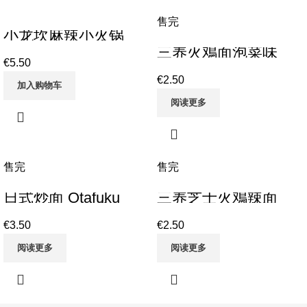
售完
小龙坎麻辣小火锅
SLK Spicy Self-
三养火鳮面泡菜味
heating Small Hot Pot
Samyang Hot
€
5.50
245g
Chicken Ramen
€
2.50
Kimchi 135g
加入购物车
阅读更多
售完
售完
日式炒面 Otafuku
三养芝士火鳮辣面
Yakisoba Noodles
Samyang Buldak
Japanese Stir-Fry
Cheese Hot Chicken
€
3.50
€
2.50
Noodles with
FL Ramen 140g
Yakisoba Sauce
150gX2
阅读更多
阅读更多