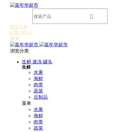
登录/注册
0
项
/
€
0.00
菜单
浏览分类
生鲜 速冻 罐头
生鲜
水果
海鲜
肉类
蔬菜
豆制品
菜单
水果
海鲜
肉类
蔬菜