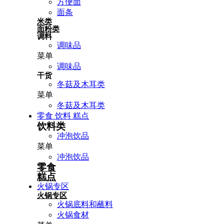
方便面
面条
米类
面粉类
调料
调味品
菜单
调味品
干货
冬菇及木耳类
菜单
冬菇及木耳类
零食 饮料 糕点
饮料类
冲泡饮品
菜单
冲泡饮品
零食
糕点
火锅专区
火锅专区
火锅底料和蘸料
火锅食材