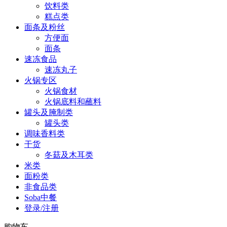
饮料类
糕点类
面条及粉丝
方便面
面条
速冻食品
速冻丸子
火锅专区
火锅食材
火锅底料和蘸料
罐头及腌制类
罐头类
调味香料类
干货
冬菇及木耳类
米类
面粉类
非食品类
Soba中餐
登录/注册
购物车