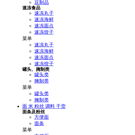
豆制品
速冻食品
速冻丸子
速冻海鲜
速冻面点
速冻饺子
菜单
速冻丸子
速冻海鲜
速冻面点
速冻饺子
罐头、腌制类
罐头类
腌制类
菜单
罐头类
腌制类
面 米 粉丝 调料 干货
面条及粉丝
方便面
面条
菜单