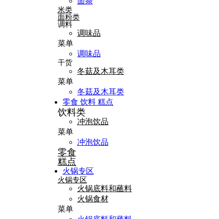
面条
米类
面粉类
调料
调味品
菜单
调味品
干货
冬菇及木耳类
菜单
冬菇及木耳类
零食 饮料 糕点
饮料类
冲泡饮品
菜单
冲泡饮品
零食
糕点
火锅专区
火锅专区
火锅底料和蘸料
火锅食材
菜单