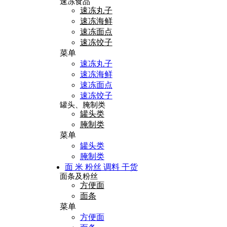
速冻食品
速冻丸子
速冻海鲜
速冻面点
速冻饺子
菜单
速冻丸子
速冻海鲜
速冻面点
速冻饺子
罐头、腌制类
罐头类
腌制类
菜单
罐头类
腌制类
面 米 粉丝 调料 干货
面条及粉丝
方便面
面条
菜单
方便面