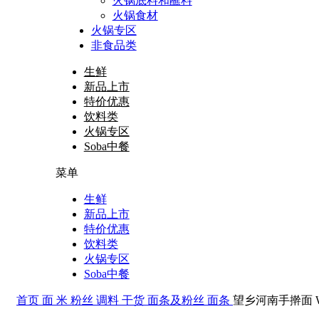
火锅底料和蘸料
火锅食材
火锅专区
非食品类
生鲜
新品上市
特价优惠
饮料类
火锅专区
Soba中餐
菜单
生鲜
新品上市
特价优惠
饮料类
火锅专区
Soba中餐
首页
面 米 粉丝 调料 干货
面条及粉丝
面条
望乡河南手擀面 Wheat