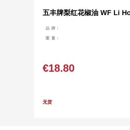
五丰牌梨红花椒油 WF Li Hong P
品 牌：
重 量：
€
18.80
无货