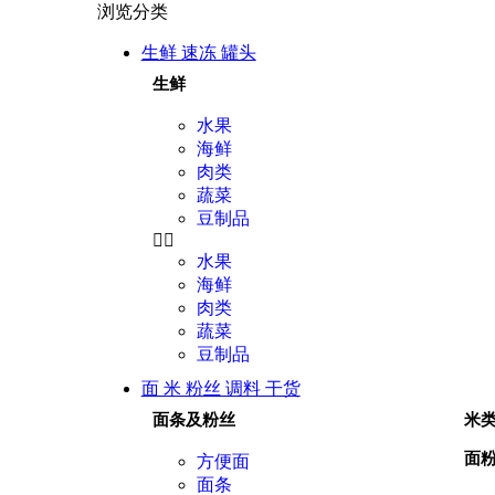
浏览分类
生鲜 速冻 罐头
生鲜
水果
海鲜
肉类
蔬菜
豆制品
水果
海鲜
肉类
蔬菜
豆制品
面 米 粉丝 调料 干货
面条及粉丝
米
面
方便面
面条