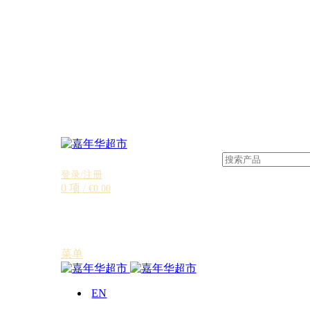
登录/注册
0
项
/
€
0.00
菜单
EN