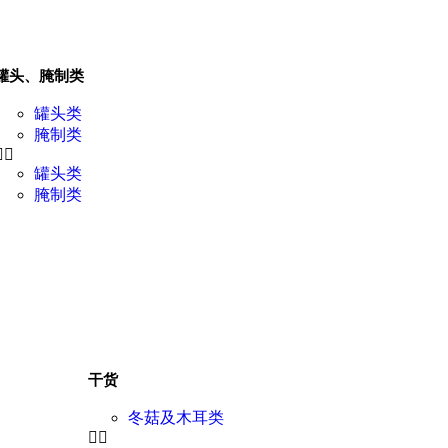
罐头、腌制类
罐头类
腌制类
罐头类
腌制类
干货
冬菇及木耳类