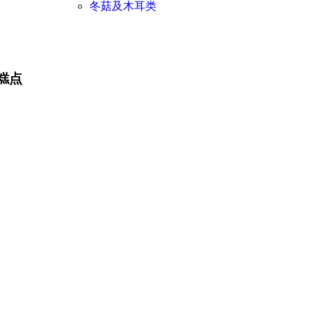
冬菇及木耳类
糕点