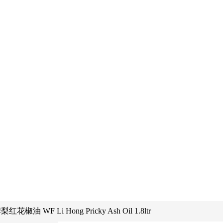
花椒油 WF Li Hong Pricky Ash Oil 1.8ltr