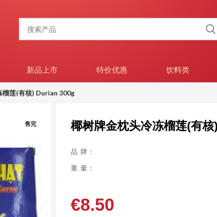
新品上市
特价优惠
饮料类
(有核) Durian 300g
椰树牌金枕头冷冻榴莲(有核) Du
售完
品 牌：
重 量：
€
8.50