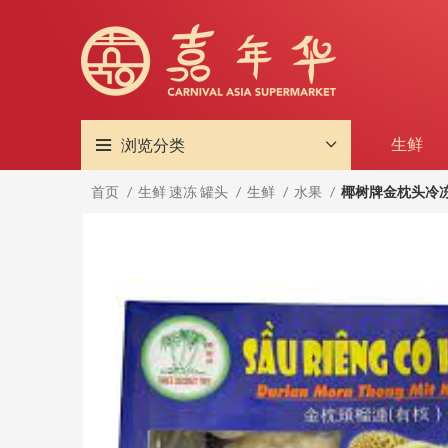
浏览分类
生鲜
首页
生鲜 速冻 罐头
生鲜
水果
椰树牌金枕头冷冻榴莲
售完