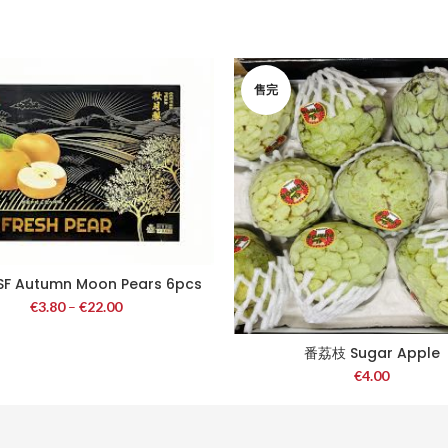
售完
F Autumn Moon Pears 6pcs
(Box)
€
3.80
–
€
22.00
番荔枝 Sugar Apple
€
4.00