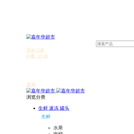
登录/注册
0
项
/
€
0.00
菜单
浏览分类
生鲜 速冻 罐头
生鲜
水果