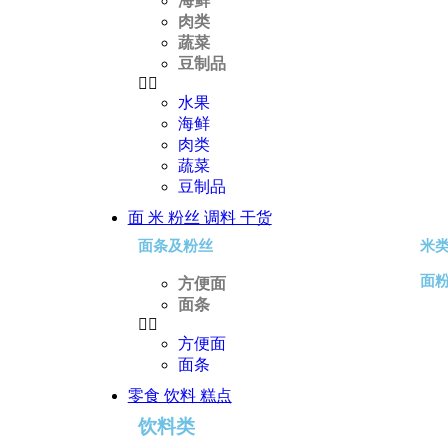
海鲜
肉类
蔬菜
豆制品
水果
海鲜
肉类
蔬菜
豆制品
面 米 粉丝 调料 干货
面条及粉丝
米
面
方便面
面条
方便面
面条
零食 饮料 糕点
饮料类