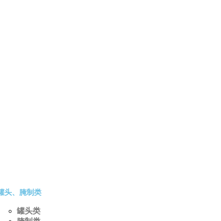
罐头、腌制类
罐头类