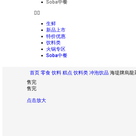
Soba中餐
生鲜
新品上市
特价优惠
饮料类
火锅专区
Soba中餐
首页
零食 饮料 糕点
饮料类
冲泡饮品
海堤牌烏龍茶 SD
售完
售完
点击放大