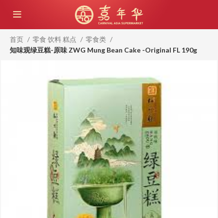
首页
零食 饮料 糕点
零食类
知味观绿豆糕-原味 ZWG Mung Bean Cake -Original FL 190g