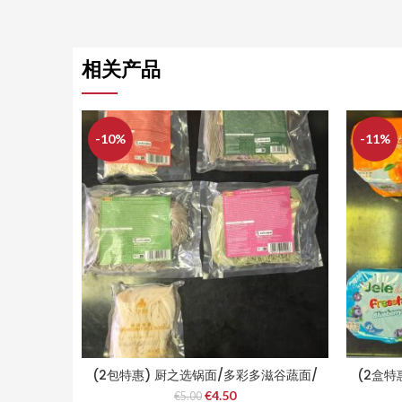
相关产品
-10%
-11%
(2包特惠) 厨之选锅面/多彩多滋谷蔬面/
(2盒特
荞麦面/菠菜面/三养易食鲜湿米粉
€
4.50
€
5.00