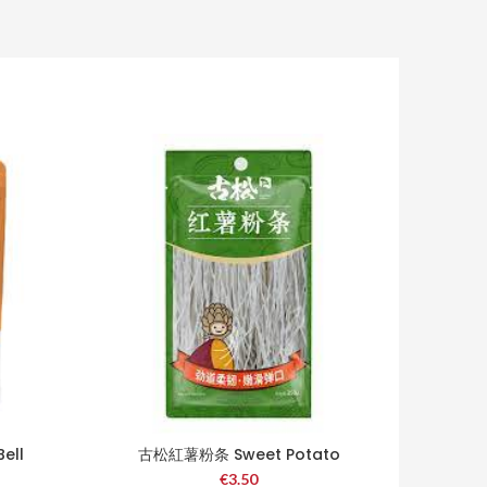
ell
古松紅薯粉条 Sweet Potato
Fl 45g
Vermicelli 350g
€
3.50