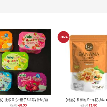
-36%
惠) 捷乐果冻-橙子/草莓/什锦/蓝
(特惠) 香蕉脆片-冬阴功味 B
莓/葡萄
Banana Chips – Tom Yum 
€
8.00
€
1.80
€
9.00
€
2.80