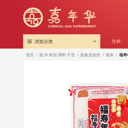
浏览分类
生鲜
首页
面 米 粉丝 调料 干货
面条及粉丝
面条
福寿年
-9%
售完