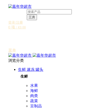
三月
登录/注册
0
项
/
€
0.00
菜单
浏览分类
生鲜 速冻 罐头
生鲜
水果
海鲜
肉类
蔬菜
豆制品