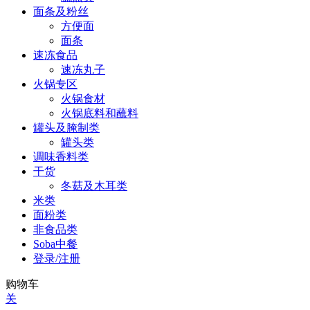
面条及粉丝
方便面
面条
速冻食品
速冻丸子
火锅专区
火锅食材
火锅底料和蘸料
罐头及腌制类
罐头类
调味香料类
干货
冬菇及木耳类
米类
面粉类
非食品类
Soba中餐
登录/注册
购物车
关