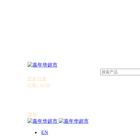
登录/注册
0
项
/
€
0.00
菜单
EN