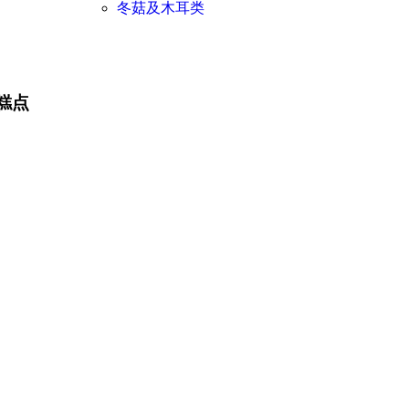
冬菇及木耳类
糕点