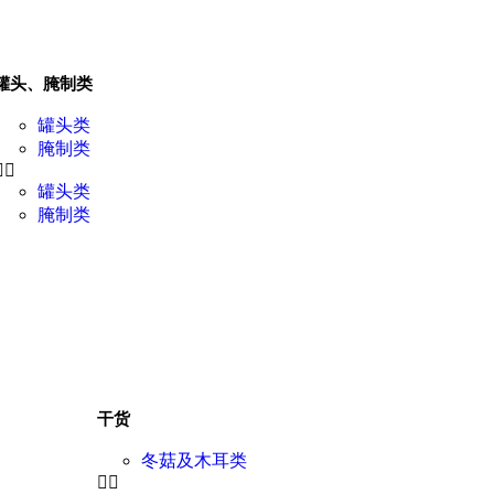
罐头、腌制类
罐头类
腌制类
罐头类
腌制类
干货
冬菇及木耳类