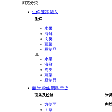
浏览分类
生鲜 速冻 罐头
生鲜
水果
海鲜
肉类
蔬菜
豆制品
水果
海鲜
肉类
蔬菜
豆制品
面 米 粉丝 调料 干货
面条及粉丝
米
面
方便面
面条