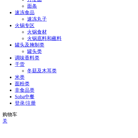
面条
速冻食品
速冻丸子
火锅专区
火锅食材
火锅底料和蘸料
罐头及腌制类
罐头类
调味香料类
干货
冬菇及木耳类
米类
面粉类
非食品类
Soba中餐
登录/注册
购物车
关