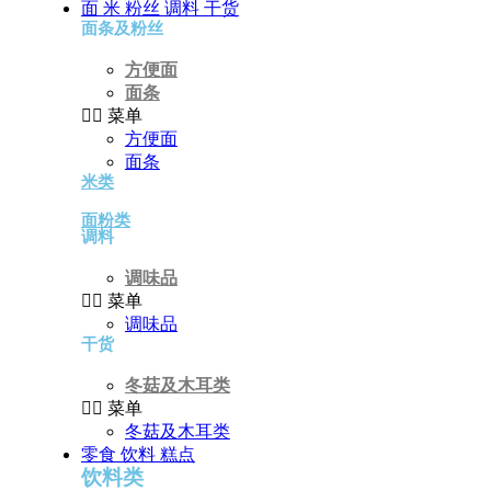
面 米 粉丝 调料 干货
面条及粉丝
方便面
面条
菜单
方便面
面条
米类
面粉类
调料
调味品
菜单
调味品
干货
冬菇及木耳类
菜单
冬菇及木耳类
零食 饮料 糕点
饮料类