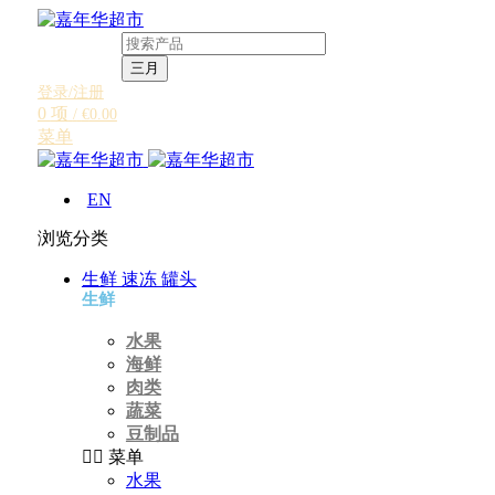
三月
登录/注册
0
项
/
€
0.00
菜单
EN
浏览分类
生鲜 速冻 罐头
生鲜
水果
海鲜
肉类
蔬菜
豆制品
菜单
水果