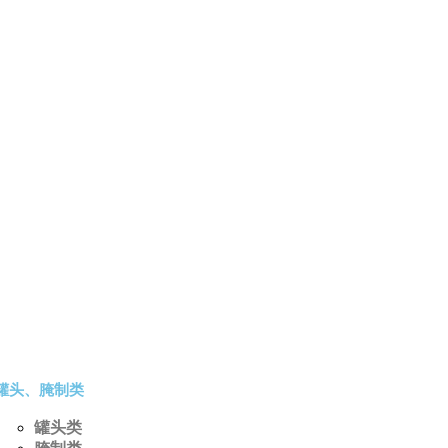
罐头、腌制类
罐头类