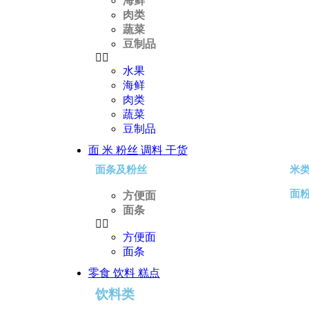
海鲜
肉类
蔬菜
豆制品
水果
海鲜
肉类
蔬菜
豆制品
面 米 粉丝 调料 干货
面条及粉丝
米
面
方便面
面条
方便面
面条
零食 饮料 糕点
饮料类