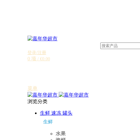
登录/注册
0
项
/
€
0.00
菜单
浏览分类
生鲜 速冻 罐头
生鲜
水果